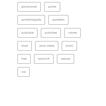
portraitshoot
portret
portretfotografie
portretten
publicatie
published
rubriek
shoot
social media
studio
thee
tijdschrift
website
zzp