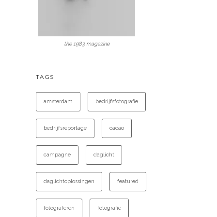
the 1983 magazine
TAGS
amsterdam
bedrijfsfotografie
bedrijfsreportage
cacao
campagne
daglicht
daglichtoplossingen
featured
fotograferen
fotografie