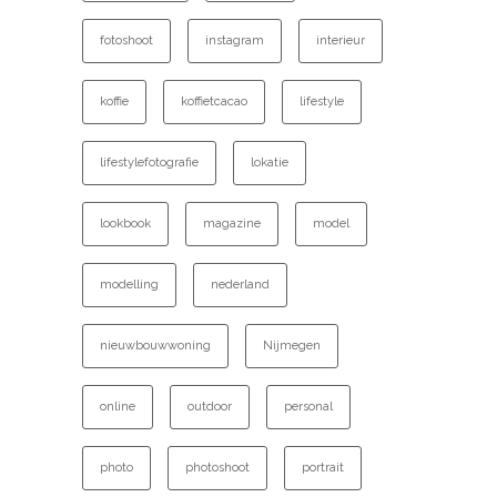
fotoshoot
instagram
interieur
koffie
koffietcacao
lifestyle
lifestylefotografie
lokatie
lookbook
magazine
model
modelling
nederland
nieuwbouwwoning
Nijmegen
online
outdoor
personal
photo
photoshoot
portrait