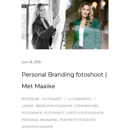
juni 18, 2026
Personal Branding fotoshoot |
Met Maaike
POSTED BY : HUTINGNET
/
0 COMMENTS
/
UNDER :
BEDRIJFSFOTOGRAFIE
,
COMMERCIEEL
,
FOTOGRAFIE
,
FOTOSHOOT
,
LIFESTYLEFOTOGRAFIE
,
PERSONAL BRANDING
,
PORTRETFOTOGRAFIE
,
SFEERFOTOGRAFIE