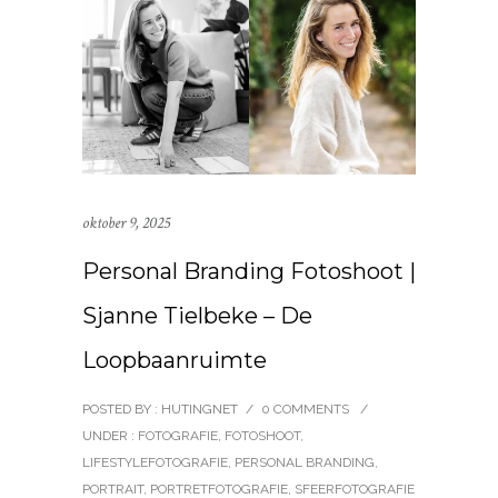
oktober 9, 2025
Personal Branding Fotoshoot |
Sjanne Tielbeke – De
Loopbaanruimte
POSTED BY : HUTINGNET
/
0 COMMENTS
/
UNDER :
FOTOGRAFIE
,
FOTOSHOOT
,
LIFESTYLEFOTOGRAFIE
,
PERSONAL BRANDING
,
PORTRAIT
,
PORTRETFOTOGRAFIE
,
SFEERFOTOGRAFIE