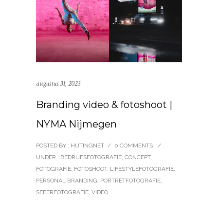
augustus 31, 2023
Branding video & fotoshoot |
NYMA Nijmegen
POSTED BY : HUTINGNET
/
0 COMMENTS
/
UNDER :
BEDRIJFSFOTOGRAFIE
,
CONCEPT
,
FOTOGRAFIE
,
FOTOSHOOT
,
LIFESTYLEFOTOGRAFIE
,
PERSONAL BRANDING
,
PORTRETFOTOGRAFIE
,
SFEERFOTOGRAFIE
,
VIDEO