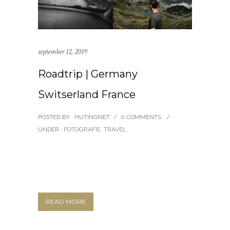
september 12, 2019
Roadtrip | Germany
Switserland France
POSTED BY : HUTINGNET
/
0 COMMENTS
/
UNDER :
FOTOGRAFIE
,
TRAVEL
READ MORE