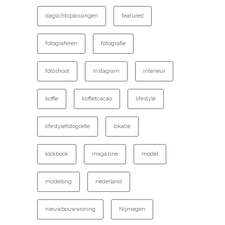
daglichtoplossingen
featured
fotograferen
fotografie
fotoshoot
instagram
interieur
koffie
koffietcacao
lifestyle
lifestylefotografie
lokatie
lookbook
magazine
model
modelling
nederland
nieuwbouwwoning
Nijmegen