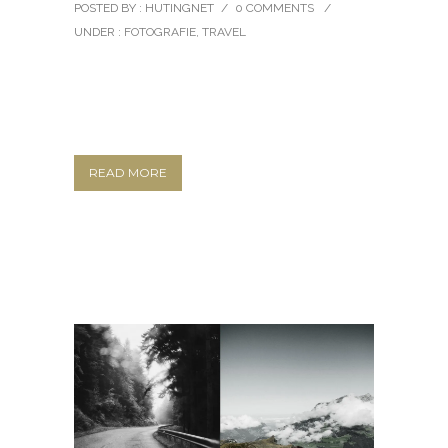
POSTED BY : HUTINGNET
/
0 COMMENTS
/
UNDER :
FOTOGRAFIE
,
TRAVEL
READ MORE