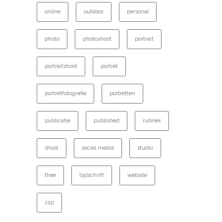
online
outdoor
personal
photo
photoshoot
portrait
portraitshoot
portret
portretfotografie
portretten
publicatie
published
rubriek
shoot
social media
studio
thee
tijdschrift
website
zzp