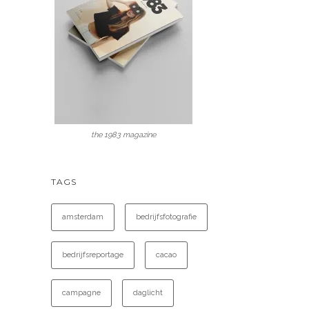
the 1983 magazine
TAGS
amsterdam
bedrijfsfotografie
bedrijfsreportage
cacao
campagne
daglicht