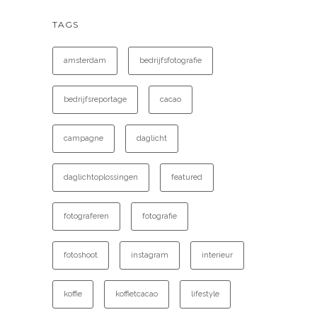
TAGS
amsterdam
bedrijfsfotografie
bedrijfsreportage
cacao
campagne
daglicht
daglichtoplossingen
featured
fotograferen
fotografie
fotoshoot
instagram
interieur
koffie
koffietcacao
lifestyle