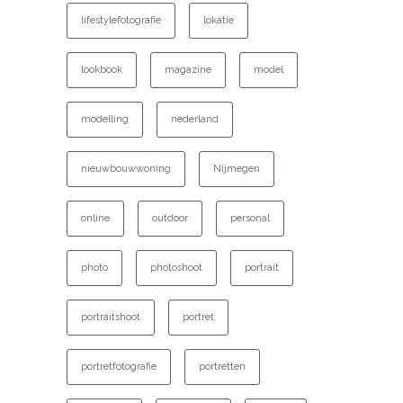
lifestylefotografie
lokatie
lookbook
magazine
model
modelling
nederland
nieuwbouwwoning
Nijmegen
online
outdoor
personal
photo
photoshoot
portrait
portraitshoot
portret
portretfotografie
portretten