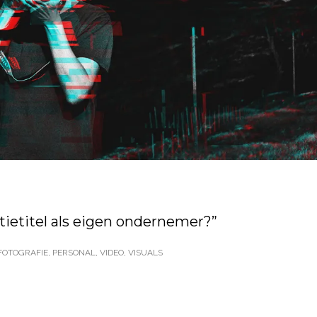
ctietitel als eigen ondernemer?”
FOTOGRAFIE
,
PERSONAL
,
VIDEO
,
VISUALS