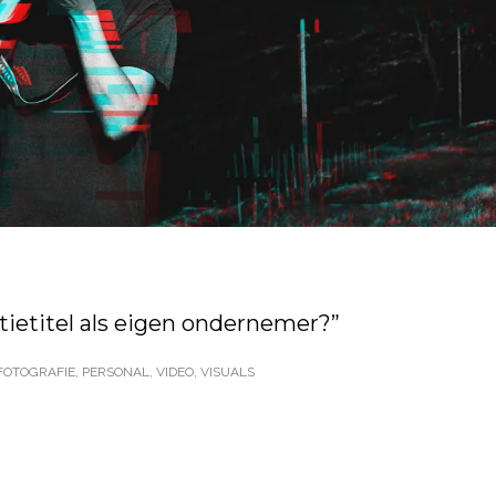
ctietitel als eigen ondernemer?”
FOTOGRAFIE
,
PERSONAL
,
VIDEO
,
VISUALS