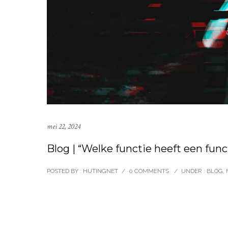
mei 22, 2024
Blog | “Welke functie heeft een fun
POSTED BY : HUTINGNET
/
0 COMMENTS
/
UNDER :
BLOG
,