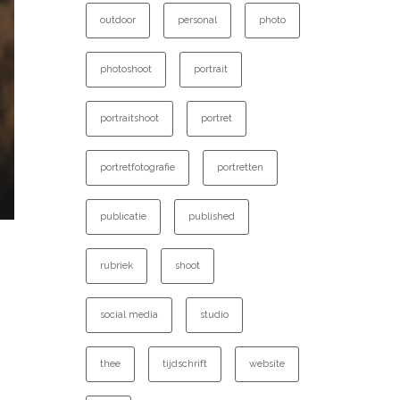
outdoor
personal
photo
photoshoot
portrait
portraitshoot
portret
portretfotografie
portretten
publicatie
published
rubriek
shoot
social media
studio
thee
tijdschrift
website