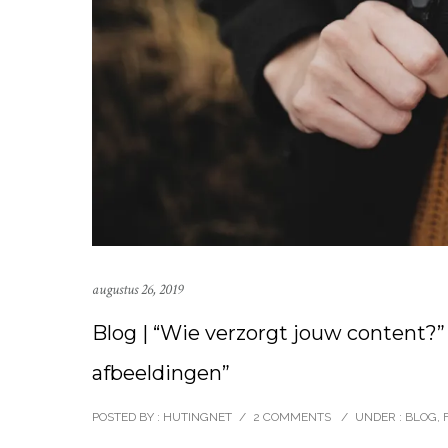
augustus 26, 2019
Blog | “Wie verzorgt jouw content?
afbeeldingen”
POSTED BY : HUTINGNET
/
2 COMMENTS
/
UNDER :
BLOG
,