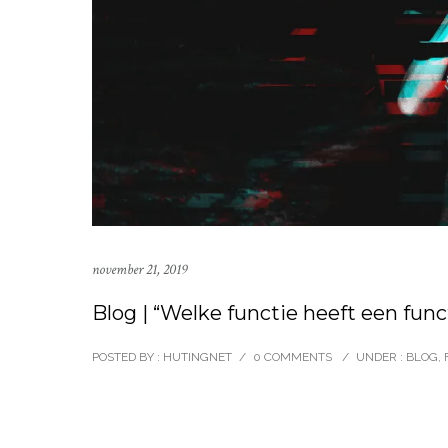
november 21, 2019
Blog | “Welke functie heeft een fun
POSTED BY : HUTINGNET
/
0 COMMENTS
/
UNDER :
BLOG
,