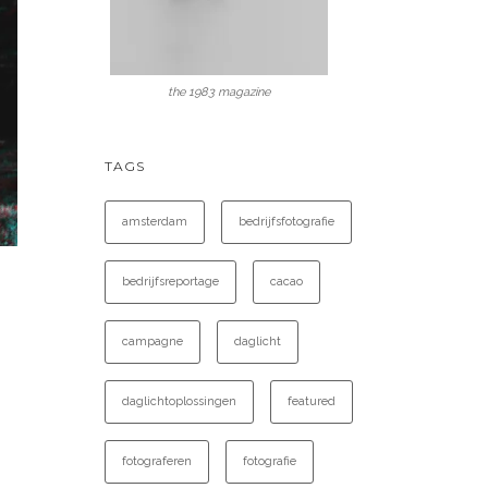
the 1983 magazine
TAGS
amsterdam
bedrijfsfotografie
bedrijfsreportage
cacao
campagne
daglicht
daglichtoplossingen
featured
fotograferen
fotografie