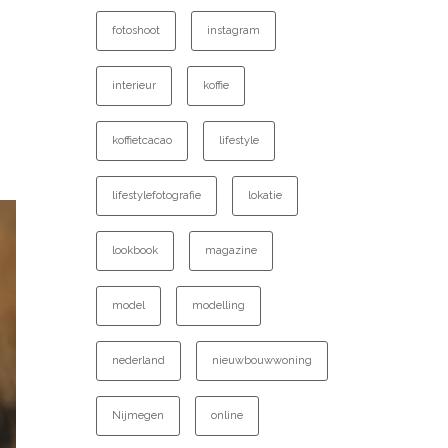
fotoshoot
instagram
interieur
koffie
koffietcacao
lifestyle
lifestylefotografie
lokatie
lookbook
magazine
model
modelling
nederland
nieuwbouwwoning
Nijmegen
online