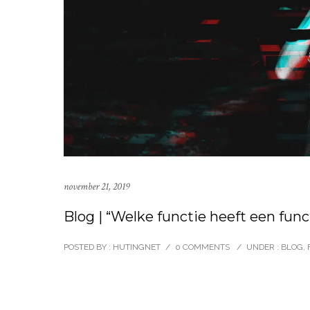
november 21, 2019
Blog | “Welke functie heeft een fun
POSTED BY : HUTINGNET
/
0 COMMENTS
/
UNDER :
BLOG
,