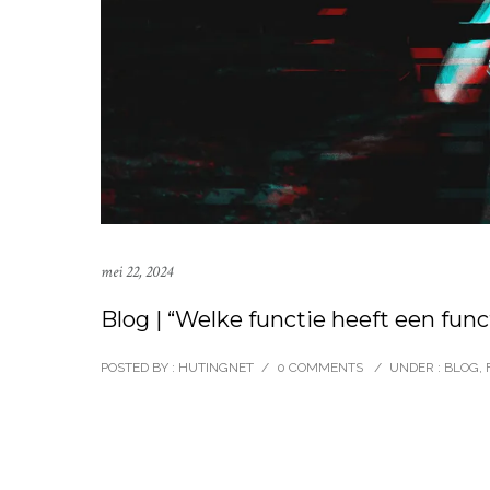
mei 22, 2024
Blog | “Welke functie heeft een fun
POSTED BY : HUTINGNET
/
0 COMMENTS
/
UNDER :
BLOG
,