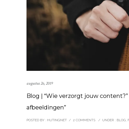
augustus 26, 2019
Blog | “Wie verzorgt jouw content?
afbeeldingen”
POSTED BY : HUTINGNET
/
2 COMMENTS
/
UNDER :
BLOG
,