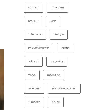
fotoshoot
instagram
interieur
koffie
koffietcacao
lifestyle
lifestylefotografie
lokatie
lookbook
magazine
model
modelling
nederland
nieuwbouwwoning
Nijmegen
online