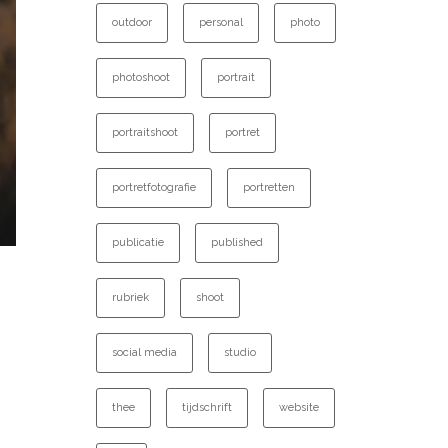
outdoor
personal
photo
photoshoot
portrait
portraitshoot
portret
portretfotografie
portretten
publicatie
published
rubriek
shoot
social media
studio
thee
tijdschrift
website