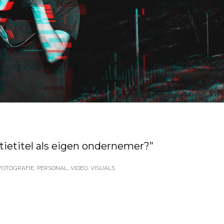
ctietitel als eigen ondernemer?”
FOTOGRAFIE
,
PERSONAL
,
VIDEO
,
VISUALS