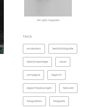
the 1983 magazine
TAGS
amsterdam
bedrijfsfotografie
bedrijfsreportage
cacao
campagne
daglicht
daglichtoplossingen
featured
fotograferen
fotografie