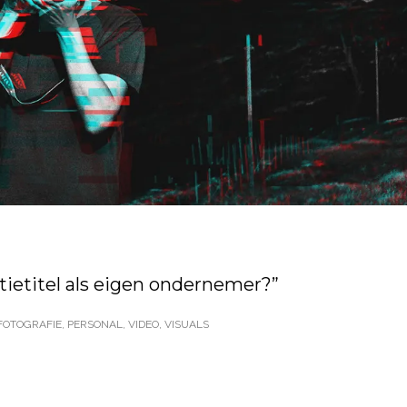
ctietitel als eigen ondernemer?”
FOTOGRAFIE
,
PERSONAL
,
VIDEO
,
VISUALS