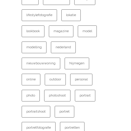
lifestylefotografie
lokatie
lookbook
magazine
model
modelling
nederland
nieuwbouwwoning
Nijmegen
online
outdoor
personal
photo
photoshoot
portrait
portraitshoot
portret
portretfotografie
portretten