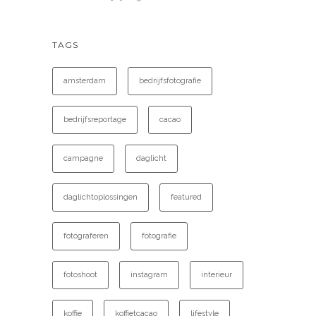
TAGS
amsterdam
bedrijfsfotografie
bedrijfsreportage
cacao
campagne
daglicht
daglichtoplossingen
featured
fotograferen
fotografie
fotoshoot
instagram
interieur
koffie
koffietcacao
lifestyle