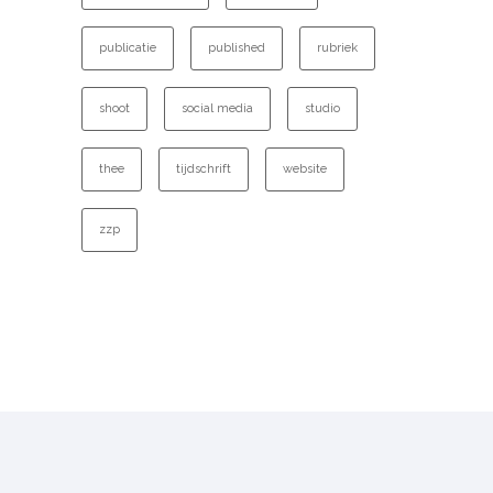
publicatie
published
rubriek
shoot
social media
studio
thee
tijdschrift
website
zzp