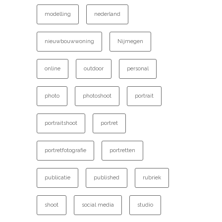
modelling
nederland
nieuwbouwwoning
Nijmegen
online
outdoor
personal
photo
photoshoot
portrait
portraitshoot
portret
portretfotografie
portretten
publicatie
published
rubriek
shoot
social media
studio