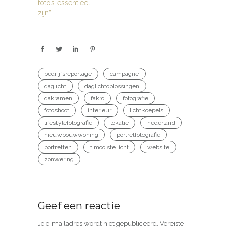
foto’s essentieel
zijn”
bedrijfsreportage
campagne
daglicht
daglichtoplossingen
dakramen
fakro
fotografie
fotoshoot
interieur
lichtkoepels
lifestylefotografie
lokatie
nederland
nieuwbouwwoning
portretfotografie
portretten
t mooiste licht
website
zonwering
Geef een reactie
Je e-mailadres wordt niet gepubliceerd.
Vereiste