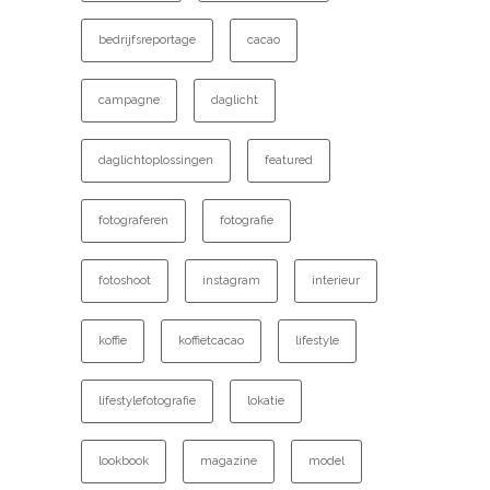
bedrijfsreportage
cacao
campagne
daglicht
daglichtoplossingen
featured
fotograferen
fotografie
fotoshoot
instagram
interieur
koffie
koffietcacao
lifestyle
lifestylefotografie
lokatie
lookbook
magazine
model