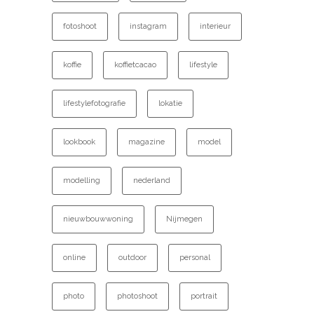
fotoshoot
instagram
interieur
koffie
koffietcacao
lifestyle
lifestylefotografie
lokatie
lookbook
magazine
model
modelling
nederland
nieuwbouwwoning
Nijmegen
online
outdoor
personal
photo
photoshoot
portrait