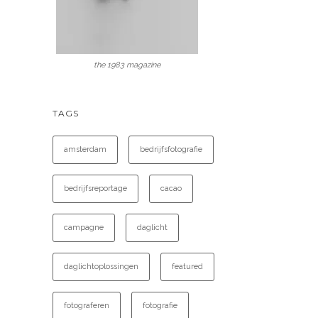
the 1983 magazine
TAGS
amsterdam
bedrijfsfotografie
bedrijfsreportage
cacao
campagne
daglicht
daglichtoplossingen
featured
fotograferen
fotografie