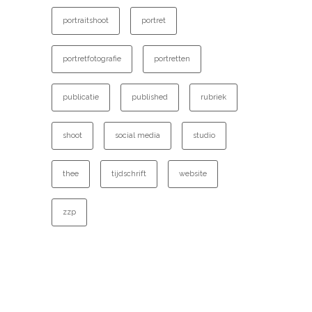
portraitshoot
portret
portretfotografie
portretten
publicatie
published
rubriek
shoot
social media
studio
thee
tijdschrift
website
zzp