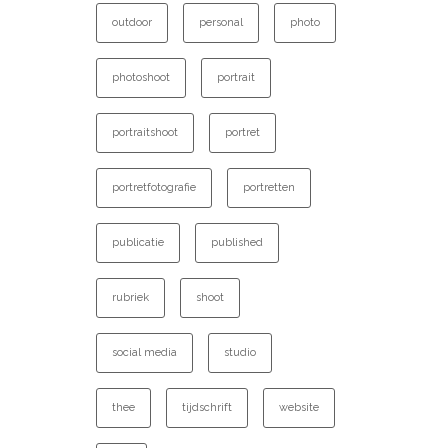
outdoor
personal
photo
photoshoot
portrait
portraitshoot
portret
portretfotografie
portretten
publicatie
published
rubriek
shoot
social media
studio
thee
tijdschrift
website