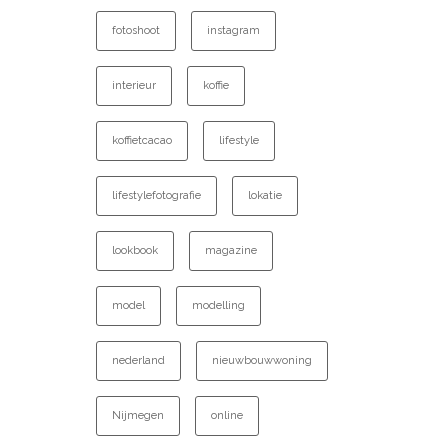
fotoshoot
instagram
interieur
koffie
koffietcacao
lifestyle
lifestylefotografie
lokatie
lookbook
magazine
model
modelling
nederland
nieuwbouwwoning
Nijmegen
online