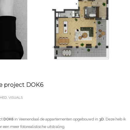
ee project DOK6
SHED
,
VISUALS
ect
DOK6
in Veenendaal de appartementen opgebouwd in
3D
. Deze heb ik
r een meer fotorealistische uitstraling.