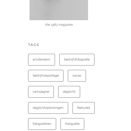
the 1983 magazine
TAGS
amsterdam
bedrijfsfotografie
bedrijfsreportage
cacao
campagne
daglicht
daglichtoplossingen
featured
fotograferen
fotografie