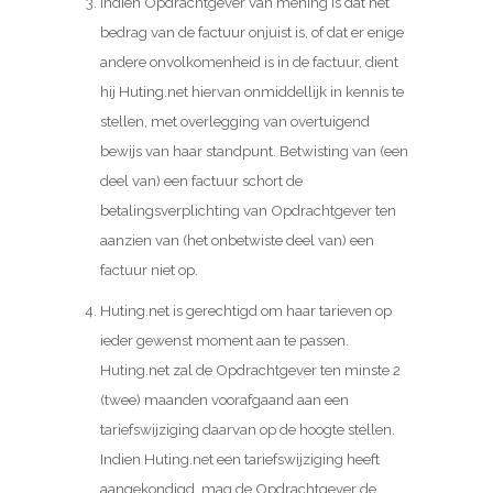
Indien Opdrachtgever van mening is dat het
bedrag van de factuur onjuist is, of dat er enige
andere onvolkomenheid is in de factuur, dient
hij Huting.net hiervan onmiddellijk in kennis te
stellen, met overlegging van overtuigend
bewijs van haar standpunt. Betwisting van (een
deel van) een factuur schort de
betalingsverplichting van Opdrachtgever ten
aanzien van (het onbetwiste deel van) een
factuur niet op.
Huting.net is gerechtigd om haar tarieven op
ieder gewenst moment aan te passen.
Huting.net zal de Opdrachtgever ten minste 2
(twee) maanden voorafgaand aan een
tariefswijziging daarvan op de hoogte stellen.
Indien Huting.net een tariefswijziging heeft
aangekondigd, mag de Opdrachtgever de