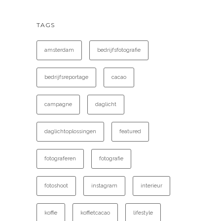
TAGS
amsterdam
bedrijfsfotografie
bedrijfsreportage
cacao
campagne
daglicht
daglichtoplossingen
featured
fotograferen
fotografie
fotoshoot
instagram
interieur
koffie
koffietcacao
lifestyle