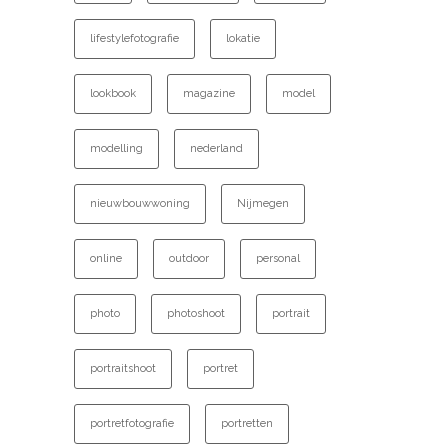
lifestylefotografie
lokatie
lookbook
magazine
model
modelling
nederland
nieuwbouwwoning
Nijmegen
online
outdoor
personal
photo
photoshoot
portrait
portraitshoot
portret
portretfotografie
portretten