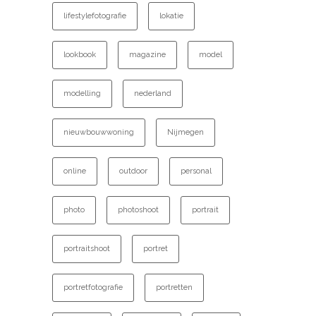
lifestylefotografie
lokatie
lookbook
magazine
model
modelling
nederland
nieuwbouwwoning
Nijmegen
online
outdoor
personal
photo
photoshoot
portrait
portraitshoot
portret
portretfotografie
portretten