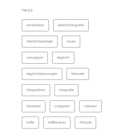
TAGS
amsterdam
bedrijfsfotografie
bedrijfsreportage
cacao
campagne
daglicht
daglichtoplossingen
featured
fotograferen
fotografie
fotoshoot
instagram
interieur
koffie
koffietcacao
lifestyle