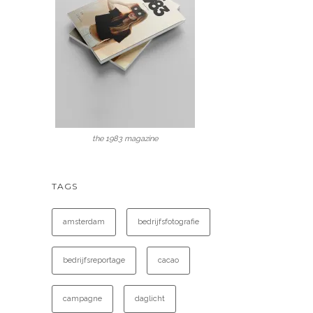
the 1983 magazine
TAGS
amsterdam
bedrijfsfotografie
bedrijfsreportage
cacao
campagne
daglicht