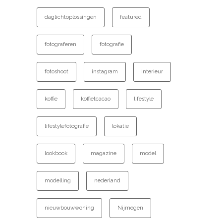
daglichtoplossingen
featured
fotograferen
fotografie
fotoshoot
instagram
interieur
koffie
koffietcacao
lifestyle
lifestylefotografie
lokatie
lookbook
magazine
model
modelling
nederland
nieuwbouwwoning
Nijmegen