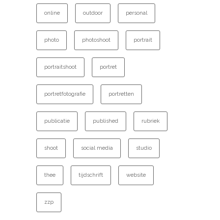
online
outdoor
personal
photo
photoshoot
portrait
portraitshoot
portret
portretfotografie
portretten
publicatie
published
rubriek
shoot
social media
studio
thee
tijdschrift
website
zzp