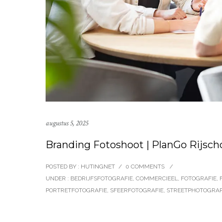
augustus 5, 2025
Branding Fotoshoot | PlanGo Rijsch
POSTED BY : HUTINGNET
/
0 COMMENTS
/
UNDER :
BEDRIJFSFOTOGRAFIE
,
COMMERCIEEL
,
FOTOGRAFIE
,
PORTRETFOTOGRAFIE
,
SFEERFOTOGRAFIE
,
STREETPHOTOGRA