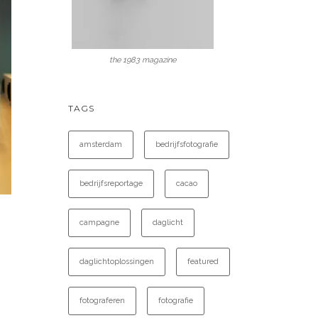
the 1983 magazine
TAGS
amsterdam
bedrijfsfotografie
bedrijfsreportage
cacao
campagne
daglicht
daglichtoplossingen
featured
fotograferen
fotografie