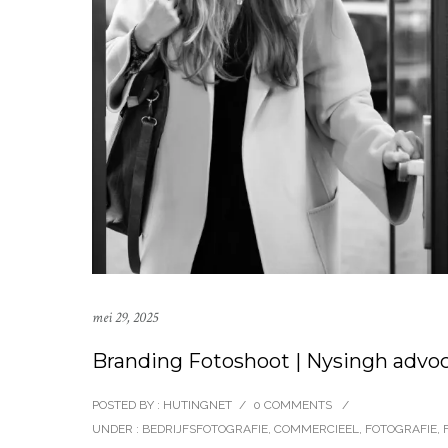
mei 29, 2025
Branding Fotoshoot | Nysingh advo
POSTED BY : HUTINGNET
/
0 COMMENTS
/
UNDER :
BEDRIJFSFOTOGRAFIE
,
COMMERCIEEL
,
FOTOGRAFIE
,