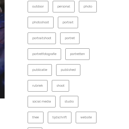
outdoor
personal
photo
photoshoot
portrait
portraitshoot
portret
portretfotografie
portretten
publicatie
published
rubriek
shoot
social media
studio
thee
tijdschrift
website