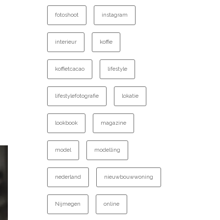
fotoshoot
instagram
interieur
koffie
koffietcacao
lifestyle
lifestylefotografie
lokatie
lookbook
magazine
model
modelling
nederland
nieuwbouwwoning
Nijmegen
online