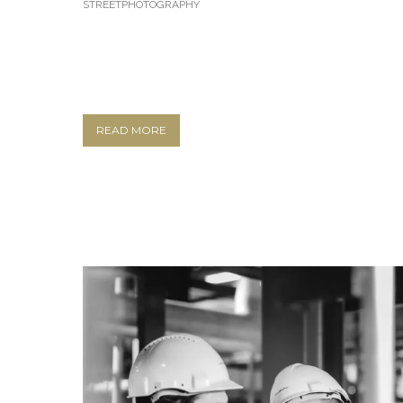
STREETPHOTOGRAPHY
READ MORE