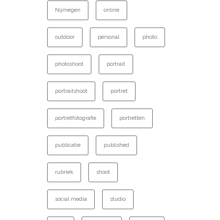
Nijmegen
online
outdoor
personal
photo
photoshoot
portrait
portraitshoot
portret
portretfotografie
portretten
publicatie
published
rubriek
shoot
social media
studio