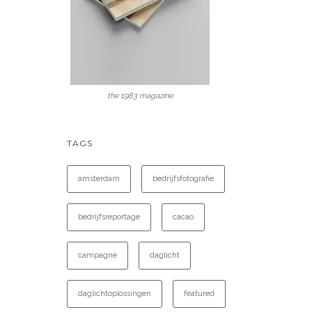
the 1983 magazine
TAGS
amsterdam
bedrijfsfotografie
bedrijfsreportage
cacao
campagne
daglicht
daglichtoplossingen
featured