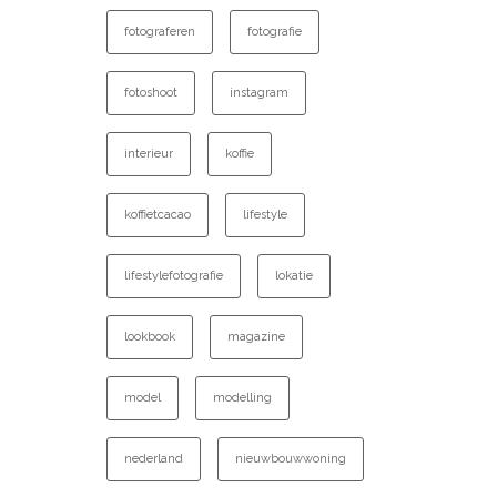
fotograferen
fotografie
fotoshoot
instagram
interieur
koffie
koffietcacao
lifestyle
lifestylefotografie
lokatie
lookbook
magazine
model
modelling
nederland
nieuwbouwwoning