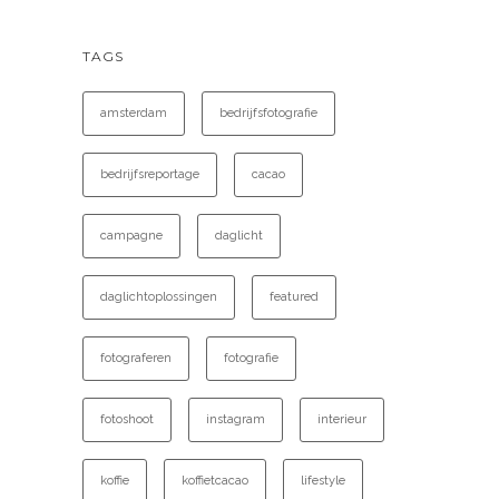
TAGS
amsterdam
bedrijfsfotografie
bedrijfsreportage
cacao
campagne
daglicht
daglichtoplossingen
featured
fotograferen
fotografie
fotoshoot
instagram
interieur
koffie
koffietcacao
lifestyle