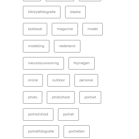
lifestylefotografie
lokatie
lookbook
magazine
model
modelling
nederland
nieuwbouwwoning
Nijmegen
online
outdoor
personal
photo
photoshoot
portrait
portraitshoot
portret
portretfotografie
portretten