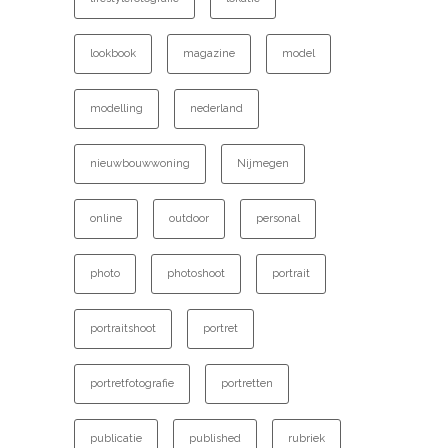
lookbook
magazine
model
modelling
nederland
nieuwbouwwoning
Nijmegen
online
outdoor
personal
photo
photoshoot
portrait
portraitshoot
portret
portretfotografie
portretten
publicatie
published
rubriek