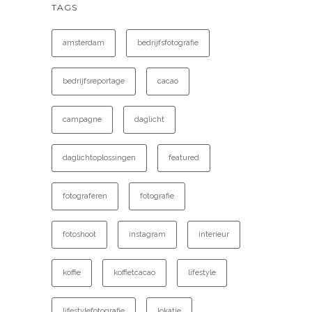
TAGS
amsterdam
bedrijfsfotografie
bedrijfsreportage
cacao
campagne
daglicht
daglichtoplossingen
featured
fotograferen
fotografie
fotoshoot
instagram
interieur
koffie
koffietcacao
lifestyle
lifestylefotografie
lokatie