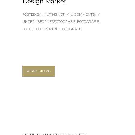
Design Market
POSTED BY : HUTINGNET
/
0 COMMENTS
/
UNDER :
BEDRIJFSFOTOGRAFIE
,
FOTOGRAFIE
,
FOTOSHOOT
,
PORTRETFOTOGRAFIE
READ MORE
ZIE HIER MIJN MEEST RECENTE