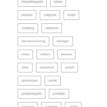
lifestylefotografie
lokatie
lookbook
magazine
model
modelling
nederland
nieuwbouwwoning
Nijmegen
online
outdoor
personal
photo
photoshoot
portrait
portraitshoot
portret
portretfotografie
portretten
publicatie
published
rubriek