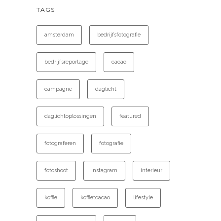
TAGS
amsterdam
bedrijfsfotografie
bedrijfsreportage
cacao
campagne
daglicht
daglichtoplossingen
featured
fotograferen
fotografie
fotoshoot
instagram
interieur
koffie
koffietcacao
lifestyle