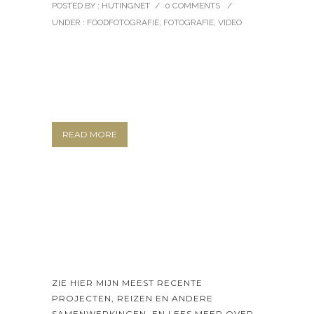
POSTED BY : HUTINGNET
/
0 COMMENTS
/
UNDER :
FOODFOTOGRAFIE
,
FOTOGRAFIE
,
VIDEO
READ MORE
ZIE HIER MIJN MEEST RECENTE
PROJECTEN, REIZEN EN ANDERE
SAMENWERKINGEN. EN LEES MEER OVER