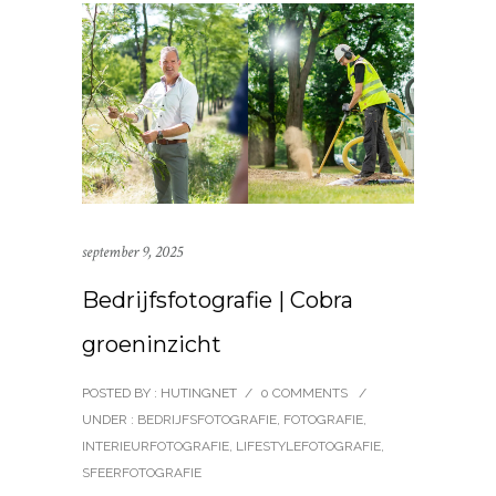
september 9, 2025
Bedrijfsfotografie | Cobra
groeninzicht
POSTED BY : HUTINGNET
/
0 COMMENTS
/
UNDER :
BEDRIJFSFOTOGRAFIE
,
FOTOGRAFIE
,
INTERIEURFOTOGRAFIE
,
LIFESTYLEFOTOGRAFIE
,
SFEERFOTOGRAFIE