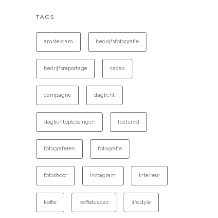
TAGS
amsterdam
bedrijfsfotografie
bedrijfsreportage
cacao
campagne
daglicht
daglichtoplossingen
featured
fotograferen
fotografie
fotoshoot
instagram
interieur
koffie
koffietcacao
lifestyle