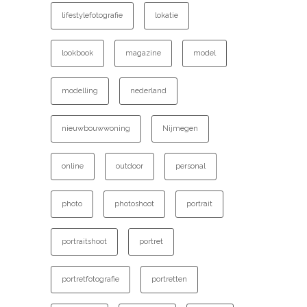
lifestylefotografie
lokatie
lookbook
magazine
model
modelling
nederland
nieuwbouwwoning
Nijmegen
online
outdoor
personal
photo
photoshoot
portrait
portraitshoot
portret
portretfotografie
portretten