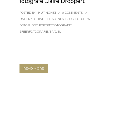
fotografe Claire Droppert
POSTED BY : HUTINGNET
/
0 COMMENTS
/
UNDER :
BEHIND THE SCENES
,
BLOG
,
FOTOGRAFIE
,
FOTOSHOOT
,
PORTRETFOTOGRAFIE
,
SFEERFOTOGRAFIE
,
TRAVEL
READ MORE