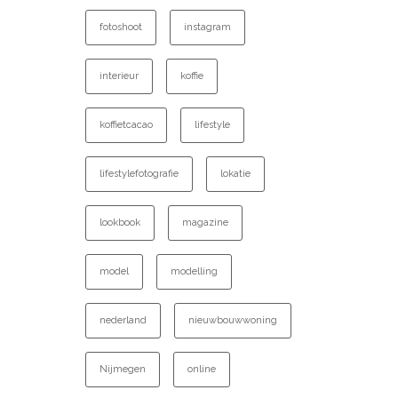
fotoshoot
instagram
interieur
koffie
koffietcacao
lifestyle
lifestylefotografie
lokatie
lookbook
magazine
model
modelling
nederland
nieuwbouwwoning
Nijmegen
online