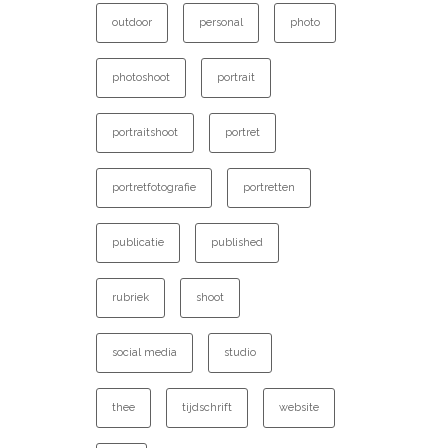
outdoor
personal
photo
photoshoot
portrait
portraitshoot
portret
portretfotografie
portretten
publicatie
published
rubriek
shoot
social media
studio
thee
tijdschrift
website