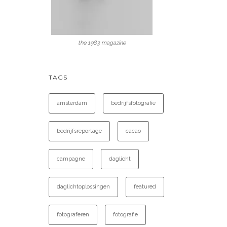
the 1983 magazine
TAGS
amsterdam
bedrijfsfotografie
bedrijfsreportage
cacao
campagne
daglicht
daglichtoplossingen
featured
fotograferen
fotografie