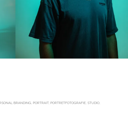
RSONAL BRANDING
,
PORTRAIT
,
PORTRETFOTOGRAFIE
,
STUDIO
,