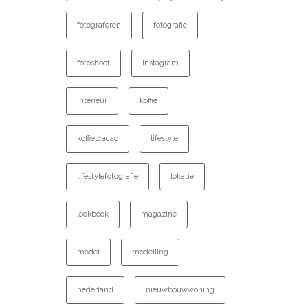
fotograferen
fotografie
fotoshoot
instagram
interieur
koffie
koffietcacao
lifestyle
lifestylefotografie
lokatie
lookbook
magazine
model
modelling
nederland
nieuwbouwwoning