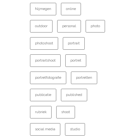
Nijmegen
online
outdoor
personal
photo
photoshoot
portrait
portraitshoot
portret
portretfotografie
portretten
publicatie
published
rubriek
shoot
social media
studio