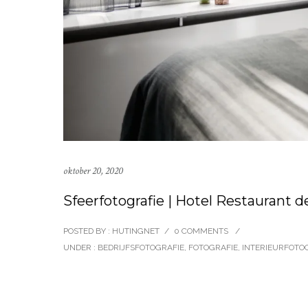
oktober 20, 2020
Sfeerfotografie | Hotel Restaurant 
POSTED BY : HUTINGNET
/
0 COMMENTS
/
UNDER :
BEDRIJFSFOTOGRAFIE
,
FOTOGRAFIE
,
INTERIEURFOTO