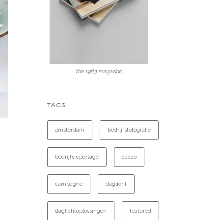
the 1983 magazine
TAGS
amsterdam
bedrijfsfotografie
bedrijfsreportage
cacao
campagne
daglicht
daglichtoplossingen
featured