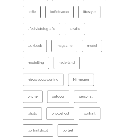
koffie
koffietcacao
lifestyle
lifestylefotografie
lokatie
lookbook
magazine
model
modelling
nederland
nieuwbouwwoning
Nijmegen
online
outdoor
personal
photo
photoshoot
portrait
portraitshoot
portret