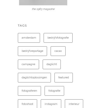
the 1983 magazine
TAGS
amsterdam
bedrijfsfotografie
bedrijfsreportage
cacao
campagne
daglicht
daglichtoplossingen
featured
fotograferen
fotografie
fotoshoot
instagram
interieur