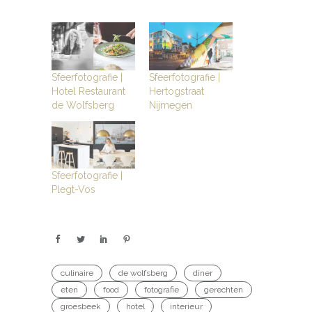
Sfeerfotografie |
Sfeerfotografie |
Hotel Restaurant
Hertogstraat
de Wolfsberg
Nijmegen
Sfeerfotografie |
Plegt-Vos
culinaire
de wolfsberg
diner
eten
food
fotografie
gerechten
groesbeek
hotel
interieur