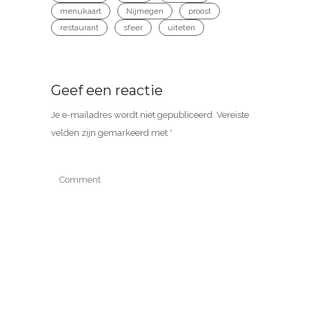
menukaart
Nijmegen
proost
restaurant
sfeer
uiteten
Geef een reactie
Je e-mailadres wordt niet gepubliceerd.
Vereiste
velden zijn gemarkeerd met
*