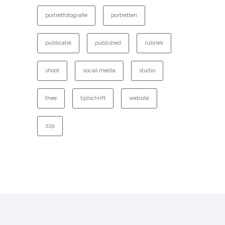
portretfotografie
portretten
publicatie
published
rubriek
shoot
social media
studio
thee
tijdschrift
website
zzp