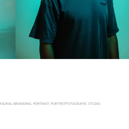
RSONAL BRANDING
,
PORTRAIT
,
PORTRETFOTOGRAFIE
,
STUDIO
,