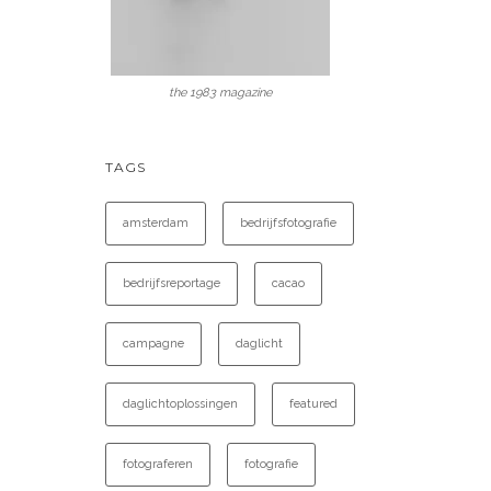
the 1983 magazine
TAGS
amsterdam
bedrijfsfotografie
bedrijfsreportage
cacao
campagne
daglicht
daglichtoplossingen
featured
fotograferen
fotografie