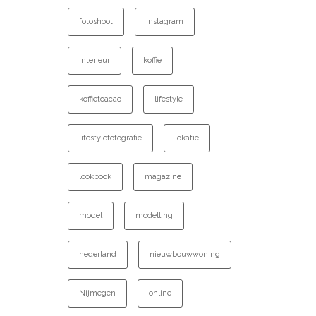
fotoshoot
instagram
interieur
koffie
koffietcacao
lifestyle
lifestylefotografie
lokatie
lookbook
magazine
model
modelling
nederland
nieuwbouwwoning
Nijmegen
online