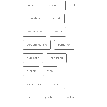
outdoor
personal
photo
photoshoot
portrait
portraitshoot
portret
portretfotografie
portretten
publicatie
published
rubriek
shoot
social media
studio
thee
tijdschrift
website