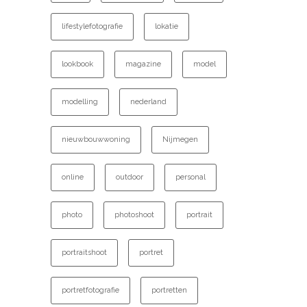
lifestylefotografie
lokatie
lookbook
magazine
model
modelling
nederland
nieuwbouwwoning
Nijmegen
online
outdoor
personal
photo
photoshoot
portrait
portraitshoot
portret
portretfotografie
portretten