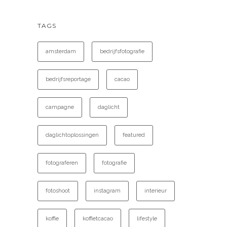
TAGS
amsterdam
bedrijfsfotografie
bedrijfsreportage
cacao
campagne
daglicht
daglichtoplossingen
featured
fotograferen
fotografie
fotoshoot
instagram
interieur
koffie
koffietcacao
lifestyle