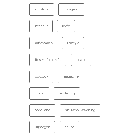
fotoshoot
instagram
interieur
koffie
koffietcacao
lifestyle
lifestylefotografie
lokatie
lookbook
magazine
model
modelling
nederland
nieuwbouwwoning
Nijmegen
online