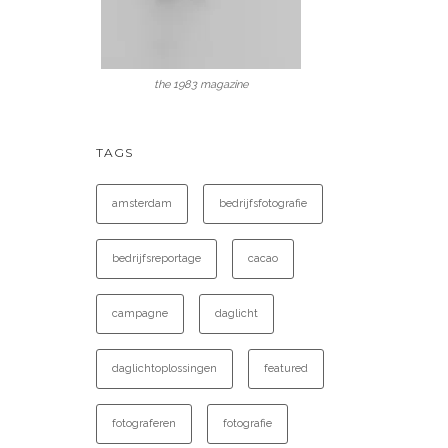
the 1983 magazine
TAGS
amsterdam
bedrijfsfotografie
bedrijfsreportage
cacao
campagne
daglicht
daglichtoplossingen
featured
fotograferen
fotografie