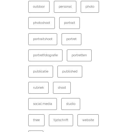
outdoor
personal
photo
photoshoot
portrait
portraitshoot
portret
portretfotografie
portretten
publicatie
published
rubriek
shoot
social media
studio
thee
tijdschrift
website