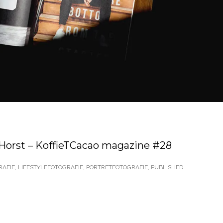
 Horst – KoffieTCacao magazine #28
AFIE
,
LIFESTYLEFOTOGRAFIE
,
PORTRETFOTOGRAFIE
,
PUBLISHED