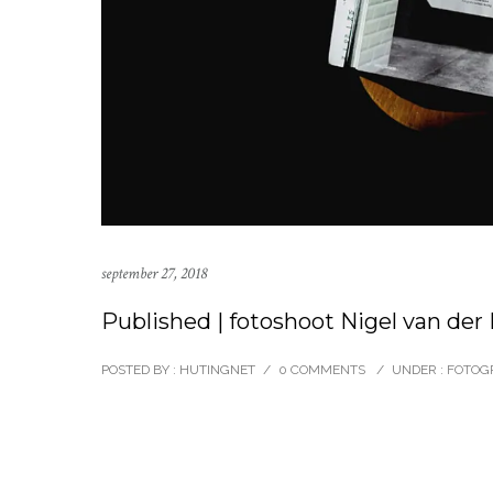
september 27, 2018
Published | fotoshoot Nigel van der
POSTED BY : HUTINGNET
/
0 COMMENTS
/
UNDER :
FOTOGR