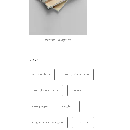
the 1983 magazine
TAGS
amsterdam
bedrijfsfotografie
bedrijfsreportage
cacao
campagne
daglicht
daglichtoplossingen
featured