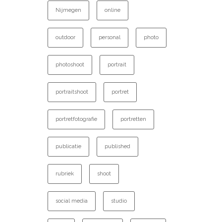
Nijmegen
online
outdoor
personal
photo
photoshoot
portrait
portraitshoot
portret
portretfotografie
portretten
publicatie
published
rubriek
shoot
social media
studio