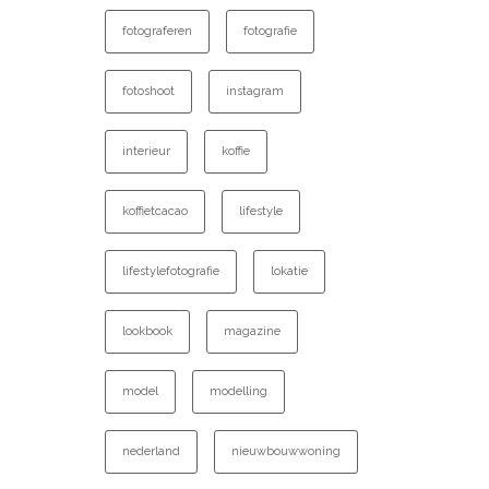
fotograferen
fotografie
fotoshoot
instagram
interieur
koffie
koffietcacao
lifestyle
lifestylefotografie
lokatie
lookbook
magazine
model
modelling
nederland
nieuwbouwwoning