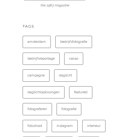
the 1983 magazine
TAGS
amsterdam
bedrijfsfotografie
bedrijfsreportage
cacao
campagne
daglicht
daglichtoplossingen
featured
fotograferen
fotografie
fotoshoot
instagram
interieur