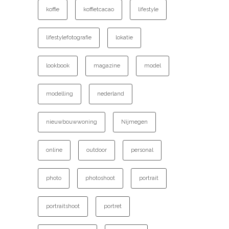
koffie
koffietcacao
lifestyle
lifestylefotografie
lokatie
lookbook
magazine
model
modelling
nederland
nieuwbouwwoning
Nijmegen
online
outdoor
personal
photo
photoshoot
portrait
portraitshoot
portret