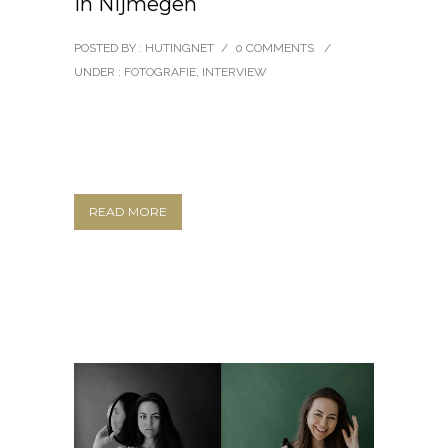
in Nijmegen
POSTED BY : HUTINGNET
/
0 COMMENTS
/
UNDER :
FOTOGRAFIE
,
INTERVIEW
READ MORE