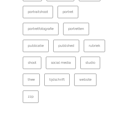
portraitshoot
portret
portretfotografie
portretten
publicatie
published
rubriek
shoot
social media
studio
thee
tijdschrift
website
zzp