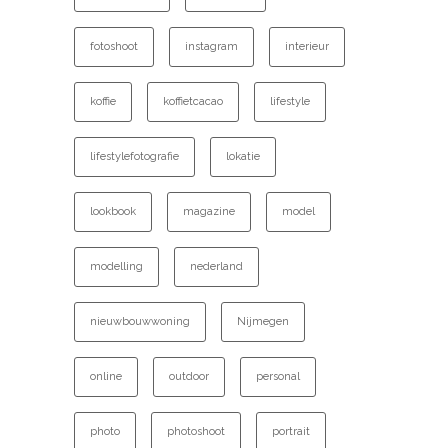
fotoshoot
instagram
interieur
koffie
koffietcacao
lifestyle
lifestylefotografie
lokatie
lookbook
magazine
model
modelling
nederland
nieuwbouwwoning
Nijmegen
online
outdoor
personal
photo
photoshoot
portrait