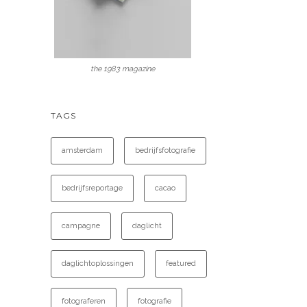
the 1983 magazine
TAGS
amsterdam
bedrijfsfotografie
bedrijfsreportage
cacao
campagne
daglicht
daglichtoplossingen
featured
fotograferen
fotografie