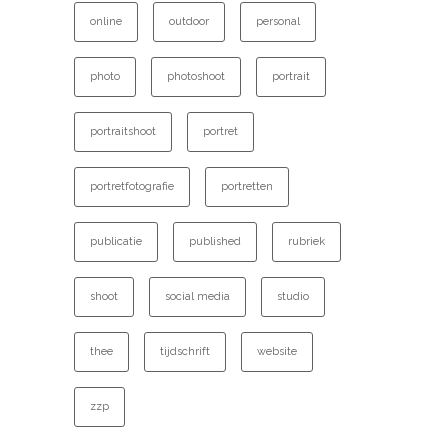
online
outdoor
personal
photo
photoshoot
portrait
portraitshoot
portret
portretfotografie
portretten
publicatie
published
rubriek
shoot
social media
studio
thee
tijdschrift
website
zzp