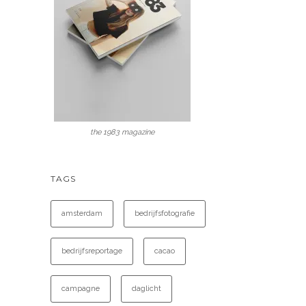
the 1983 magazine
TAGS
amsterdam
bedrijfsfotografie
bedrijfsreportage
cacao
campagne
daglicht