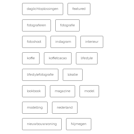
daglichtoplossingen
featured
fotograferen
fotografie
fotoshoot
instagram
interieur
koffie
koffietcacao
lifestyle
lifestylefotografie
lokatie
lookbook
magazine
model
modelling
nederland
nieuwbouwwoning
Nijmegen