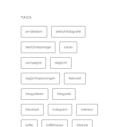
TAGS
amsterdam
bedrijfsfotografie
bedrijfsreportage
cacao
campagne
daglicht
daglichtoplossingen
featured
fotograferen
fotografie
fotoshoot
instagram
interieur
koffie
koffietcacao
lifestyle