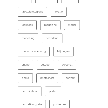
lifestylefotografie
lokatie
lookbook
magazine
model
modelling
nederland
nieuwbouwwoning
Nijmegen
online
outdoor
personal
photo
photoshoot
portrait
portraitshoot
portret
portretfotografie
portretten