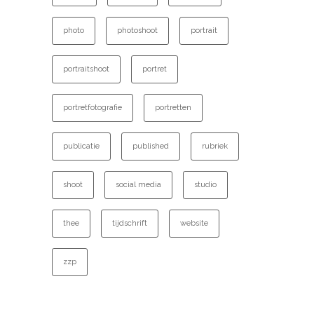
photo
photoshoot
portrait
portraitshoot
portret
portretfotografie
portretten
publicatie
published
rubriek
shoot
social media
studio
thee
tijdschrift
website
zzp