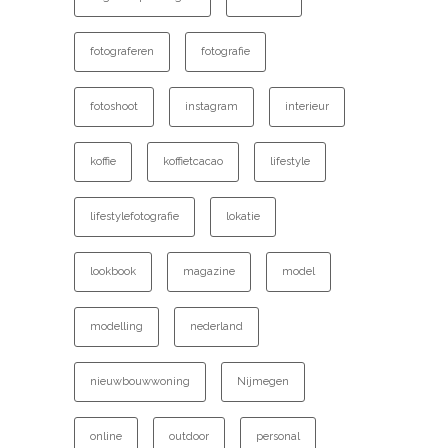
fotograferen
fotografie
fotoshoot
instagram
interieur
koffie
koffietcacao
lifestyle
lifestylefotografie
lokatie
lookbook
magazine
model
modelling
nederland
nieuwbouwwoning
Nijmegen
online
outdoor
personal