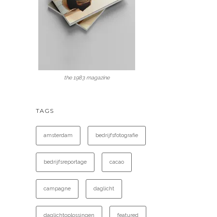
the 1983 magazine
TAGS
amsterdam
bedrijfsfotografie
bedrijfsreportage
cacao
campagne
daglicht
daglichtoplossingen
featured