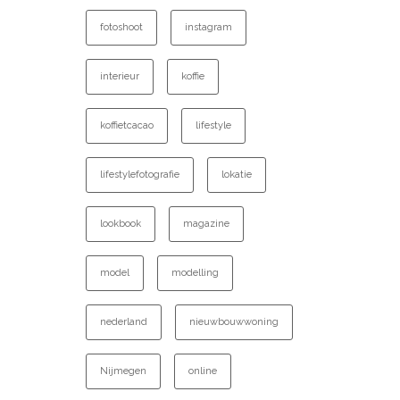
fotoshoot
instagram
interieur
koffie
koffietcacao
lifestyle
lifestylefotografie
lokatie
lookbook
magazine
model
modelling
nederland
nieuwbouwwoning
Nijmegen
online