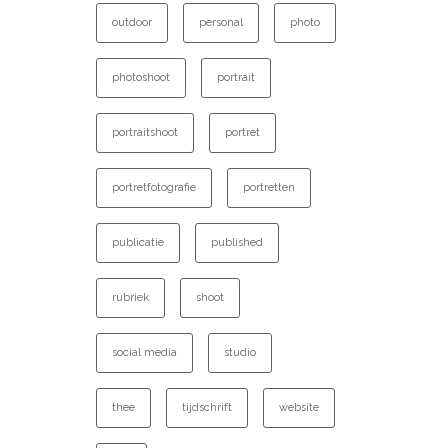
outdoor
personal
photo
photoshoot
portrait
portraitshoot
portret
portretfotografie
portretten
publicatie
published
rubriek
shoot
social media
studio
thee
tijdschrift
website