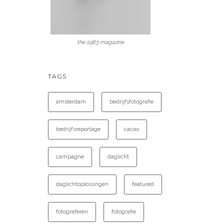
the 1983 magazine
TAGS
amsterdam
bedrijfsfotografie
bedrijfsreportage
cacao
campagne
daglicht
daglichtoplossingen
featured
fotograferen
fotografie