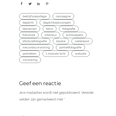
bedrijfsreportage
campagne
daglicht
daglichtoplossingen
dakramen
fakro
fotografie
fotoshoot
interieur
lichtkoepels
lifestylefotografie
lokatie
nederland
nieuwbouwwoning
portretfotografie
portretten
t mooiste licht
website
zonwering
Geef een reactie
Je e-mailadres wordt niet gepubliceerd.
Vereiste
velden zijn gemarkeerd met
*