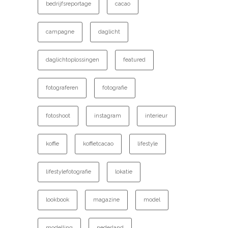
bedrijfsreportage
cacao
campagne
daglicht
daglichtoplossingen
featured
fotograferen
fotografie
fotoshoot
instagram
interieur
koffie
koffietcacao
lifestyle
lifestylefotografie
lokatie
lookbook
magazine
model
modelling
nederland