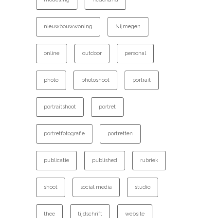
nieuwbouwwoning
Nijmegen
online
outdoor
personal
photo
photoshoot
portrait
portraitshoot
portret
portretfotografie
portretten
publicatie
published
rubriek
shoot
social media
studio
thee
tijdschrift
website