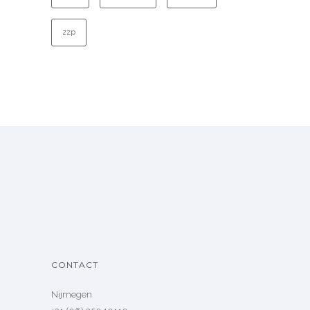
zzp
CONTACT
Nijmegen