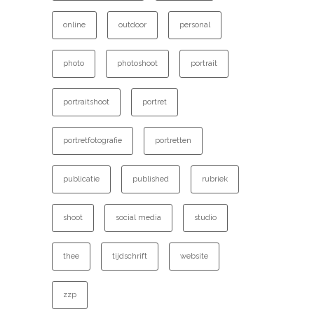
online
outdoor
personal
photo
photoshoot
portrait
portraitshoot
portret
portretfotografie
portretten
publicatie
published
rubriek
shoot
social media
studio
thee
tijdschrift
website
zzp