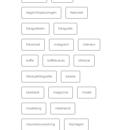
daglichtoplossingen
featured
fotograferen
fotografie
fotoshoot
instagram
interieur
koffie
koffietcacao
lifestyle
lifestylefotografie
lokatie
lookbook
magazine
model
modelling
nederland
nieuwbouwwoning
Nijmegen