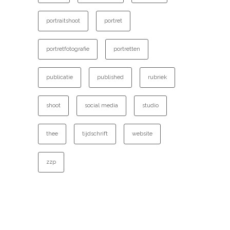
portraitshoot
portret
portretfotografie
portretten
publicatie
published
rubriek
shoot
social media
studio
thee
tijdschrift
website
zzp