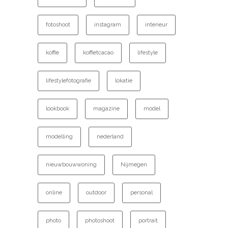
fotoshoot
instagram
interieur
koffie
koffietcacao
lifestyle
lifestylefotografie
lokatie
lookbook
magazine
model
modelling
nederland
nieuwbouwwoning
Nijmegen
online
outdoor
personal
photo
photoshoot
portrait