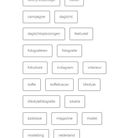
campagne
daglicht
daglichtoplossingen
featured
fotograferen
fotografie
fotoshoot
instagram
interieur
koffie
koffietcacao
lifestyle
lifestylefotografie
lokatie
lookbook
magazine
model
modelling
nederland