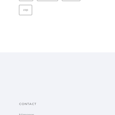
zzp
CONTACT
Nijmegen