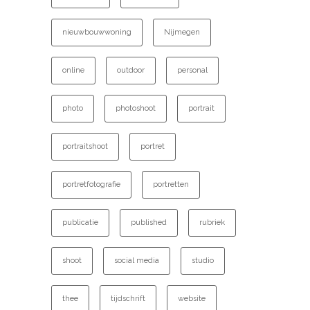
nieuwbouwwoning
Nijmegen
online
outdoor
personal
photo
photoshoot
portrait
portraitshoot
portret
portretfotografie
portretten
publicatie
published
rubriek
shoot
social media
studio
thee
tijdschrift
website