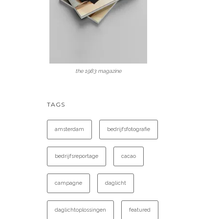
the 1983 magazine
TAGS
amsterdam
bedrijfsfotografie
bedrijfsreportage
cacao
campagne
daglicht
daglichtoplossingen
featured