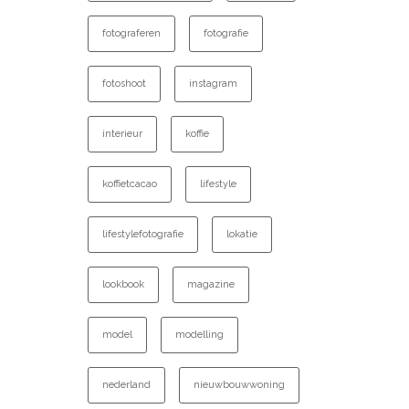
fotograferen
fotografie
fotoshoot
instagram
interieur
koffie
koffietcacao
lifestyle
lifestylefotografie
lokatie
lookbook
magazine
model
modelling
nederland
nieuwbouwwoning