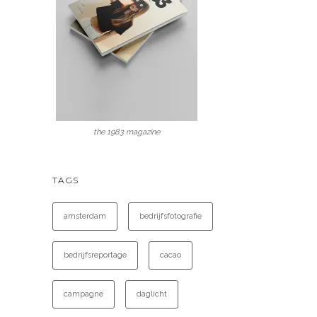
the 1983 magazine
TAGS
amsterdam
bedrijfsfotografie
bedrijfsreportage
cacao
campagne
daglicht