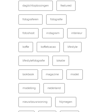
daglichtoplossingen
featured
fotograferen
fotografie
fotoshoot
instagram
interieur
koffie
koffietcacao
lifestyle
lifestylefotografie
lokatie
lookbook
magazine
model
modelling
nederland
nieuwbouwwoning
Nijmegen