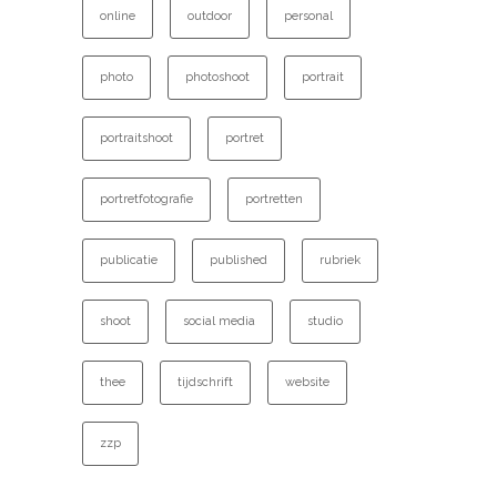
online
outdoor
personal
photo
photoshoot
portrait
portraitshoot
portret
portretfotografie
portretten
publicatie
published
rubriek
shoot
social media
studio
thee
tijdschrift
website
zzp