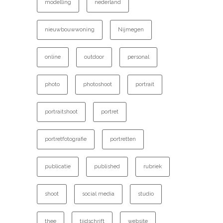
modelling
nederland
nieuwbouwwoning
Nijmegen
online
outdoor
personal
photo
photoshoot
portrait
portraitshoot
portret
portretfotografie
portretten
publicatie
published
rubriek
shoot
social media
studio
thee
tijdschrift
website