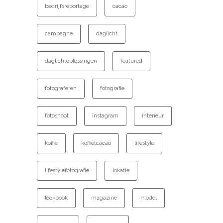
bedrijfsreportage
cacao
campagne
daglicht
daglichtoplossingen
featured
fotograferen
fotografie
fotoshoot
instagram
interieur
koffie
koffietcacao
lifestyle
lifestylefotografie
lokatie
lookbook
magazine
model