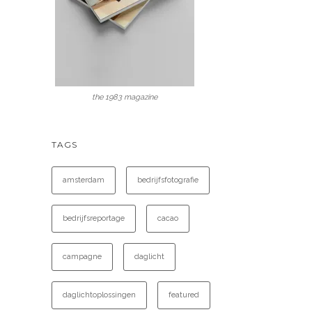
the 1983 magazine
TAGS
amsterdam
bedrijfsfotografie
bedrijfsreportage
cacao
campagne
daglicht
daglichtoplossingen
featured