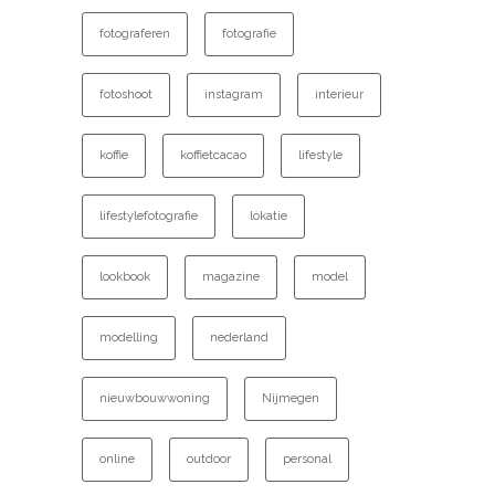
fotograferen
fotografie
fotoshoot
instagram
interieur
koffie
koffietcacao
lifestyle
lifestylefotografie
lokatie
lookbook
magazine
model
modelling
nederland
nieuwbouwwoning
Nijmegen
online
outdoor
personal