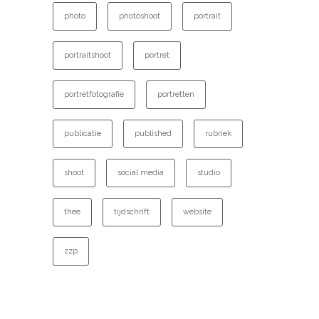
photo
photoshoot
portrait
portraitshoot
portret
portretfotografie
portretten
publicatie
published
rubriek
shoot
social media
studio
thee
tijdschrift
website
zzp