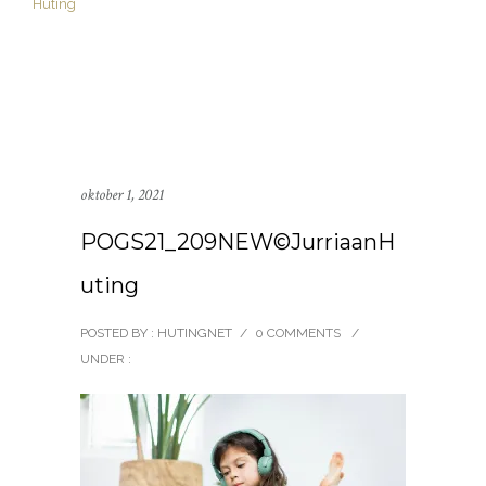
oktober 1, 2021
POGS21_209NEW©JurriaanH
uting
POSTED BY : HUTINGNET
/
0 COMMENTS
/
UNDER :