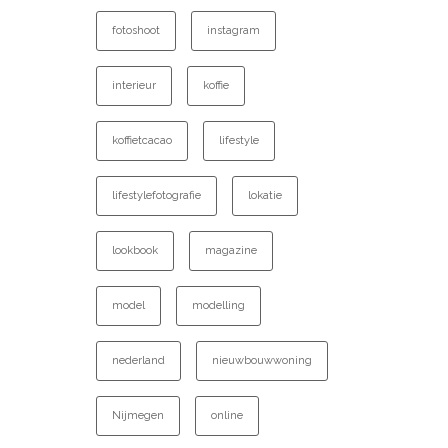
fotoshoot
instagram
interieur
koffie
koffietcacao
lifestyle
lifestylefotografie
lokatie
lookbook
magazine
model
modelling
nederland
nieuwbouwwoning
Nijmegen
online