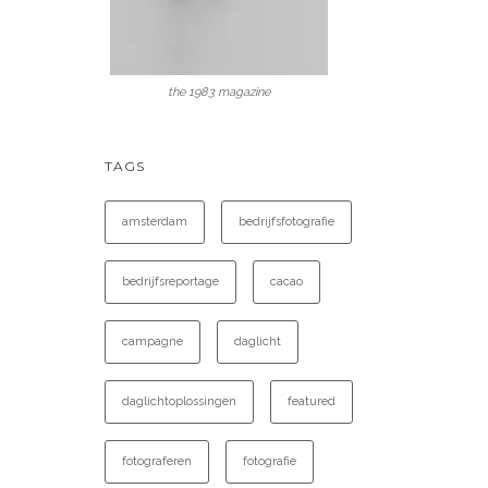
the 1983 magazine
TAGS
amsterdam
bedrijfsfotografie
bedrijfsreportage
cacao
campagne
daglicht
daglichtoplossingen
featured
fotograferen
fotografie