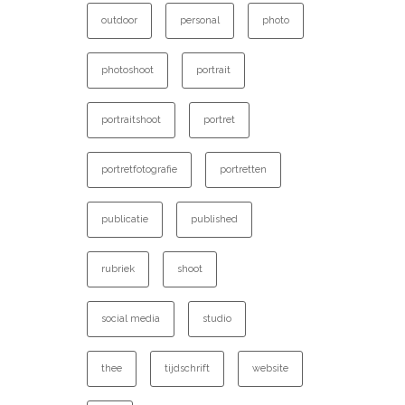
outdoor
personal
photo
photoshoot
portrait
portraitshoot
portret
portretfotografie
portretten
publicatie
published
rubriek
shoot
social media
studio
thee
tijdschrift
website