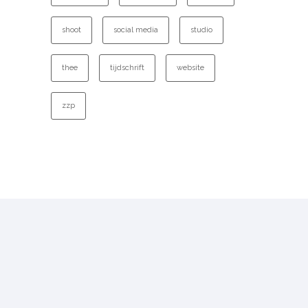
shoot
social media
studio
thee
tijdschrift
website
zzp