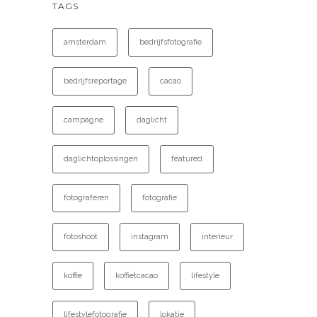
TAGS
amsterdam
bedrijfsfotografie
bedrijfsreportage
cacao
campagne
daglicht
daglichtoplossingen
featured
fotograferen
fotografie
fotoshoot
instagram
interieur
koffie
koffietcacao
lifestyle
lifestylefotografie
lokatie