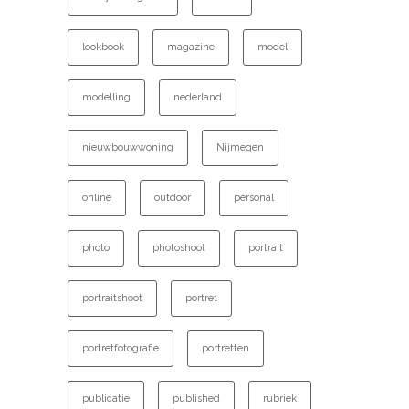
lookbook
magazine
model
modelling
nederland
nieuwbouwwoning
Nijmegen
online
outdoor
personal
photo
photoshoot
portrait
portraitshoot
portret
portretfotografie
portretten
publicatie
published
rubriek