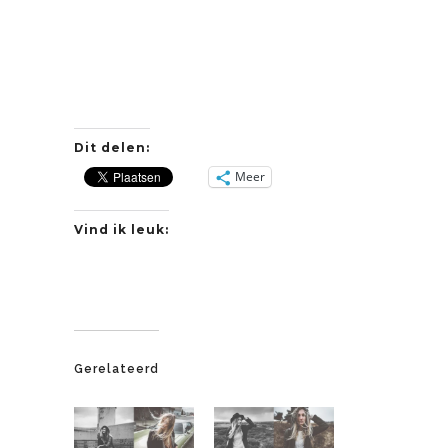
Dit delen:
Meer
Vind ik leuk:
Gerelateerd