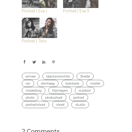
Portrait | Eva I
Portrait | Eva II
Portrait | Tess
aimee
blackandwhite
Breda
car
denhaag
lookbook
model
modelling
Nijmegen
outdoor
photo
photoshoot
portrait
portraitshoot
shoot
studio
2 Comments