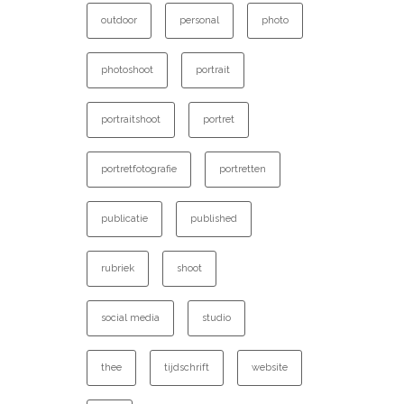
outdoor
personal
photo
photoshoot
portrait
portraitshoot
portret
portretfotografie
portretten
publicatie
published
rubriek
shoot
social media
studio
thee
tijdschrift
website