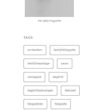
the 1983 magazine
TAGS
amsterdam
bedrijfsfotografie
bedrijfsreportage
cacao
campagne
daglicht
daglichtoplossingen
featured
fotograferen
fotografie