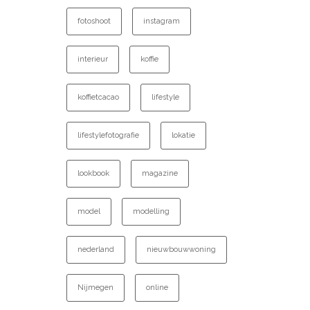
fotoshoot
instagram
interieur
koffie
koffietcacao
lifestyle
lifestylefotografie
lokatie
lookbook
magazine
model
modelling
nederland
nieuwbouwwoning
Nijmegen
online