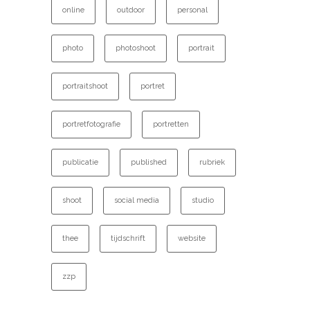
online
outdoor
personal
photo
photoshoot
portrait
portraitshoot
portret
portretfotografie
portretten
publicatie
published
rubriek
shoot
social media
studio
thee
tijdschrift
website
zzp