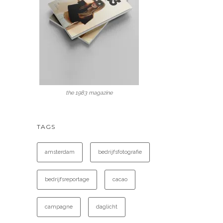
the 1983 magazine
TAGS
amsterdam
bedrijfsfotografie
bedrijfsreportage
cacao
campagne
daglicht