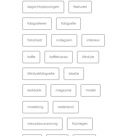
daglichtoplossingen
featured
fotograferen
fotografie
fotoshoot
instagram
interieur
koffie
koffietcacao
lifestyle
lifestylefotografie
lokatie
lookbook
magazine
model
modelling
nederland
nieuwbouwwoning
Nijmegen