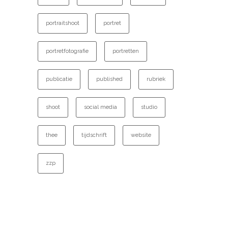
portraitshoot
portret
portretfotografie
portretten
publicatie
published
rubriek
shoot
social media
studio
thee
tijdschrift
website
zzp