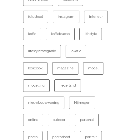
fotoshoot
instagram
interieur
koffie
koffietcacao
lifestyle
lifestylefotografie
lokatie
lookbook
magazine
model
modelling
nederland
nieuwbouwwoning
Nijmegen
online
outdoor
personal
photo
photoshoot
portrait