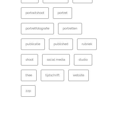
portraitshoot
portret
portretfotografie
portretten
publicatie
published
rubriek
shoot
social media
studio
thee
tijdschrift
website
zzp