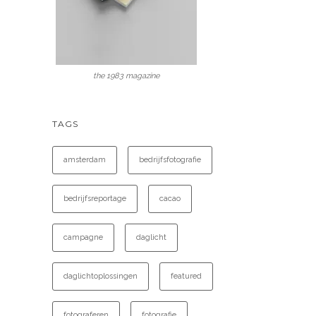
the 1983 magazine
TAGS
amsterdam
bedrijfsfotografie
bedrijfsreportage
cacao
campagne
daglicht
daglichtoplossingen
featured
fotograferen
fotografie