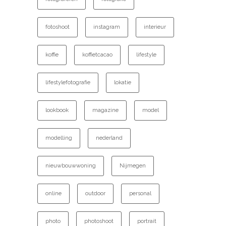
fotoshoot
instagram
interieur
koffie
koffietcacao
lifestyle
lifestylefotografie
lokatie
lookbook
magazine
model
modelling
nederland
nieuwbouwwoning
Nijmegen
online
outdoor
personal
photo
photoshoot
portrait