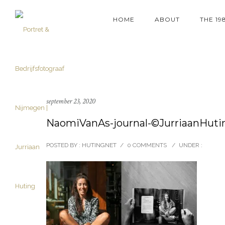
HOME
ABOUT
THE 19
september 23, 2020
NaomiVanAs-journal-©JurriaanHuti
POSTED BY : HUTINGNET
/
0 COMMENTS
/
UNDER :