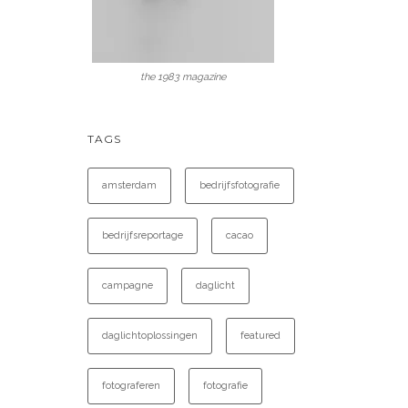
the 1983 magazine
TAGS
amsterdam
bedrijfsfotografie
bedrijfsreportage
cacao
campagne
daglicht
daglichtoplossingen
featured
fotograferen
fotografie