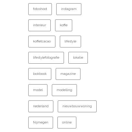
fotoshoot
instagram
interieur
koffie
koffietcacao
lifestyle
lifestylefotografie
lokatie
lookbook
magazine
model
modelling
nederland
nieuwbouwwoning
Nijmegen
online