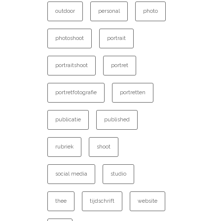
outdoor
personal
photo
photoshoot
portrait
portraitshoot
portret
portretfotografie
portretten
publicatie
published
rubriek
shoot
social media
studio
thee
tijdschrift
website