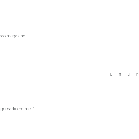
acao magazine
jn gemarkeerd met
*