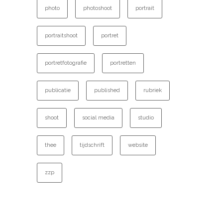
photo
photoshoot
portrait
portraitshoot
portret
portretfotografie
portretten
publicatie
published
rubriek
shoot
social media
studio
thee
tijdschrift
website
zzp