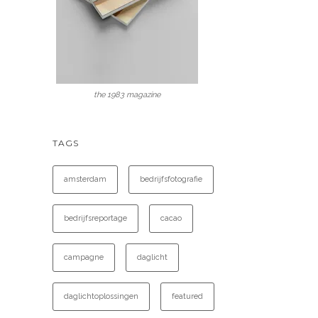
the 1983 magazine
TAGS
amsterdam
bedrijfsfotografie
bedrijfsreportage
cacao
campagne
daglicht
daglichtoplossingen
featured