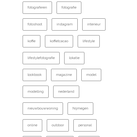
fotograferen
fotografie
fotoshoot
instagram
interieur
koffie
koffietcacao
lifestyle
lifestylefotografie
lokatie
lookbook
magazine
model
modelling
nederland
nieuwbouwwoning
Nijmegen
online
outdoor
personal