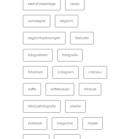
bedrijfsreportage
cacao
campagne
daglicht
daglichtoplossingen
featured
fotograferen
fotografie
fotoshoot
instagram
interieur
koffie
koffietcacao
lifestyle
lifestylefotografie
lokatie
lookbook
magazine
model