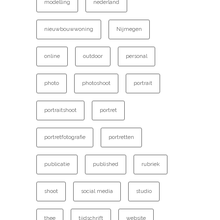
modelling
nederland
nieuwbouwwoning
Nijmegen
online
outdoor
personal
photo
photoshoot
portrait
portraitshoot
portret
portretfotografie
portretten
publicatie
published
rubriek
shoot
social media
studio
thee
tijdschrift
website